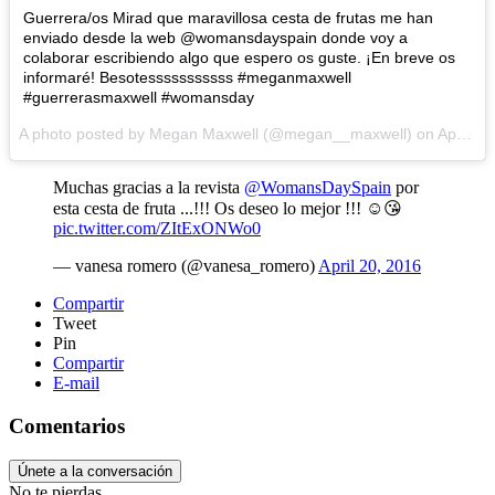
Guerrera/os Mirad que maravillosa cesta de frutas me han
enviado desde la web @womansdayspain donde voy a
colaborar escribiendo algo que espero os guste. ¡En breve os
informaré! Besotesssssssssss #meganmaxwell
#guerrerasmaxwell #womansday
A photo posted by Megan Maxwell (@megan__maxwell) on
Apr 22, 2016 at 3:46am PDT
Muchas gracias a la revista
@WomansDaySpain
por
esta cesta de fruta ...!!! Os deseo lo mejor !!! ☺️😘
pic.twitter.com/ZItExONWo0
— vanesa romero (@vanesa_romero)
April 20, 2016
Compartir
Tweet
Pin
Compartir
E-mail
Comentarios
Únete a la conversación
No te pierdas...