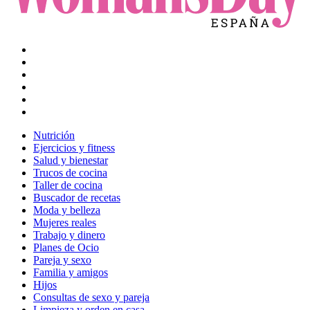
Nutrición
Ejercicios y fitness
Salud y bienestar
Trucos de cocina
Taller de cocina
Buscador de recetas
Moda y belleza
Mujeres reales
Trabajo y dinero
Planes de Ocio
Pareja y sexo
Familia y amigos
Hijos
Consultas de sexo y pareja
Limpieza y orden en casa