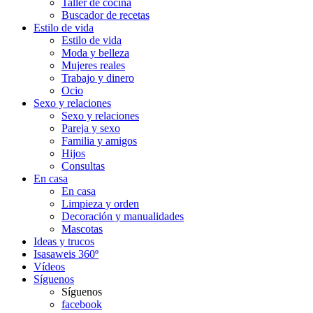
Taller de cocina
Buscador de recetas
Estilo de vida
Estilo de vida
Moda y belleza
Mujeres reales
Trabajo y dinero
Ocio
Sexo y relaciones
Sexo y relaciones
Pareja y sexo
Familia y amigos
Hijos
Consultas
En casa
En casa
Limpieza y orden
Decoración y manualidades
Mascotas
Ideas y trucos
Isasaweis 360º
Vídeos
Síguenos
Síguenos
facebook