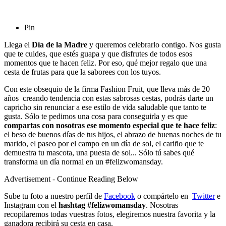
Pin
Llega el
Día de la Madr
e
y queremos celebrarlo contigo. Nos gusta
que te cuides, que estés guapa y que disfrutes de todos esos
momentos que te hacen feliz. Por eso, qué mejor regalo que una
cesta de frutas para que la saborees con los tuyos.
Con este obsequio de la firma Fashion Fruit, que lleva más de 20
años creando tendencia con estas sabrosas cestas, podrás darte un
capricho sin renunciar a ese estilo de vida saludable que tanto te
gusta. Sólo te pedimos una cosa para conseguirla y es que
compartas con nosotras ese momento especial que te hace feliz
:
el beso de buenos días de tus hijos, el abrazo de buenas noches de tu
marido, el paseo por el campo en un día de sol, el cariño que te
demuestra tu mascota, una puesta de sol... Sólo tú sabes qué
transforma un día normal en un #felizwomansday.
Advertisement - Continue Reading Below
Sube tu foto a nuestro perfil de
Facebook
o compártelo en
Twitter
e
Instagram con el
hashtag #felizwomansday
. Nosotras
recopilaremos todas vuestras fotos, elegiremos nuestra favorita y la
ganadora recibirá su cesta en casa.