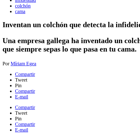
infidelidad
colchón
cama
Inventan un colchón que detecta la infidelid
​Una empresa gallega ha inventado un colch
que siempre sepas lo que pasa en tu cama.
Por
Míriam Egea
Compartir
Tweet
Pin
Compartir
E-mail
Compartir
Tweet
Pin
Compartir
E-mail