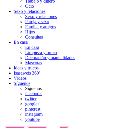
Trabajo y dinero
Ocio
Sexo y relaciones
Sexo y relaciones
Pareja y sexo
Familia y amigos
Hijos
Consultas
En casa
En casa
Limpieza y orden
Decoración y manualidades
Mascotas
Ideas y trucos
Isasaweis 360º
Vídeos
Síguenos
Síguenos
facebook
twitter
google+
pinterest
instagram
youtube