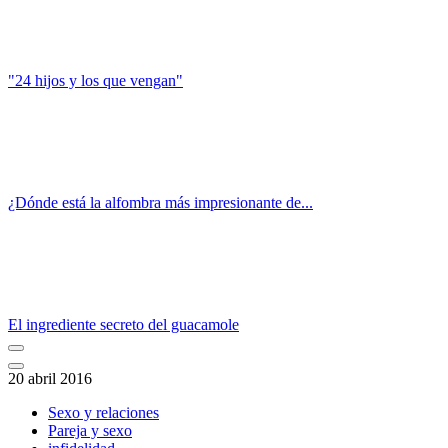
"24 hijos y los que vengan"
¿Dónde está la alfombra más impresionante de...
El ingrediente secreto del guacamole
20 abril 2016
Sexo y relaciones
Pareja y sexo