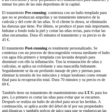
mimar los pies de las más deportistas de la capital.
El tratamiento
Pre-running
: comienza con un baño templado para
que no se produzcan ampollas y un tratamiento intensivo de la
cutícula y del corte de las uñas. Si el cliente lo desea, se eliminarán
las durezas que tiene. Por último, se produce el paso más importante,
hidratar a fondo toda la piel y cortar las uñas rectas, para evitar las
uñas encarnadas. Dura 45 minutos el tratamiento y su precio es de
45 €.
El tratamiento
Post-running
es totalmente personalizado. Se
comienza con un proceso de descongestión venosa mediante el baño
con agua fría primero y templada con lavanda después para
disminuir con ello la inflamación. Tras la restauración de uñas y
cutículas, se aplica un exfoliante y una mascarilla hidratante.
Seguidamente se da un profundo masaje de pies y piernas para
eliminar la tensión de los músculos y relajar tendones como remate
final para la recuperación total.
Dura 70 minutos y su precio es de
69 €.
También tiene un tratamiento de mantenimiento una
I.T.V.
para los
pies. Lo primero es cortar las uñas para evitar que se encarnen.
Después se realiza un baño de alcohol para secar las heridas. A
continuación, se aplica aceite del árbol de té por sus propiedades
anti-fúngicas y también polvos de talco para que se endurezcan las