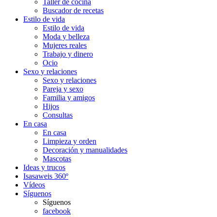
Taller de cocina
Buscador de recetas
Estilo de vida
Estilo de vida
Moda y belleza
Mujeres reales
Trabajo y dinero
Ocio
Sexo y relaciones
Sexo y relaciones
Pareja y sexo
Familia y amigos
Hijos
Consultas
En casa
En casa
Limpieza y orden
Decoración y manualidades
Mascotas
Ideas y trucos
Isasaweis 360º
Vídeos
Síguenos
Síguenos
facebook