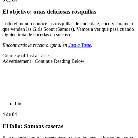
El objetivo: unas deliciosas rosquillas
Todo el mundo conoce las rosquillas de chocolate, coco y caramelo
que venden las Girls Scout (Samoas). Vamos a ver qué pasa cuando
alguien trata de hacerlas en su casa.
Encontrarás la receta original en
Just a Taste
.
Courtesy of Just a Taste
Advertisement - Continue Reading Below
Pin
4
de
84
El fallo: Samoas caseras
Este usuario siguió la receta paso a paso, incluso se buscó una copa