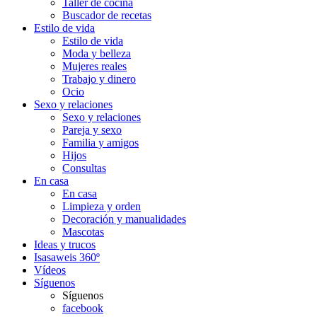
Taller de cocina
Buscador de recetas
Estilo de vida
Estilo de vida
Moda y belleza
Mujeres reales
Trabajo y dinero
Ocio
Sexo y relaciones
Sexo y relaciones
Pareja y sexo
Familia y amigos
Hijos
Consultas
En casa
En casa
Limpieza y orden
Decoración y manualidades
Mascotas
Ideas y trucos
Isasaweis 360º
Vídeos
Síguenos
Síguenos
facebook