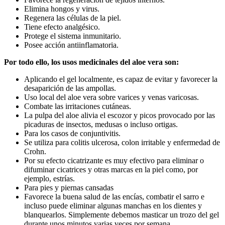
Elimina hongos y virus.
Regenera las células de la piel.
Tiene efecto analgésico.
Protege el sistema inmunitario.
Posee acción antiinflamatoria.
Por todo ello, los usos medicinales del aloe vera son:
Aplicando el gel localmente, es capaz de evitar y favorecer la
desaparición de las ampollas.
Uso local del aloe vera sobre varices y venas varicosas.
Combate las irritaciones cutáneas.
La pulpa del aloe alivia el escozor y picos provocado por las
picaduras de insectos, medusas o incluso ortigas.
Para los casos de conjuntivitis.
Se utiliza para colitis ulcerosa, colon irritable y enfermedad de
Crohn.
Por su efecto cicatrizante es muy efectivo para eliminar o
difuminar cicatrices y otras marcas en la piel como, por
ejemplo, estrías.
Para pies y piernas cansadas
Favorece la buena salud de las encías, combatir el sarro e
incluso puede eliminar algunas manchas en los dientes y
blanquearlos. Simplemente debemos masticar un trozo del gel
durante unos minutos varias veces por semana.