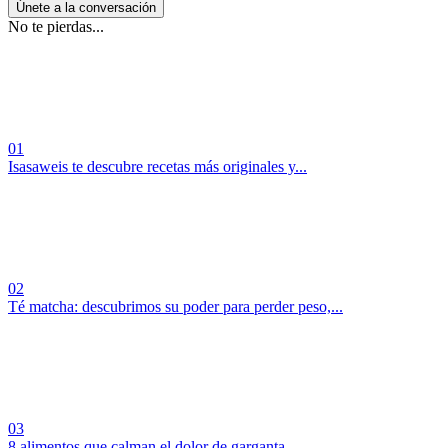
Únete a la conversación
No te pierdas...
01
Isasaweis te descubre recetas más originales y...
02
Té matcha: descubrimos su poder para perder peso,...
03
8 alimentos que calman el dolor de garganta