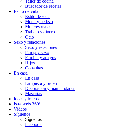
Taller de cocina
Buscador de recetas
Estilo de vida
Estilo de vida
Moda y belleza
Mujeres reales
Trabajo y dinero
Ocio
Sexo y relaciones
Sexo y relaciones
Pareja y sexo
Familia y amigos
Hijos
Consultas
En casa
En casa
Limpieza y orden
Decoración y manualidades
Mascotas
Ideas y trucos
Isasaweis 360º
Vídeos
Síguenos
Síguenos
facebook