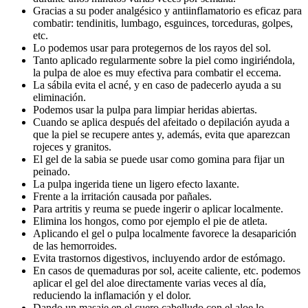
Gracias a su poder analgésico y antiinflamatorio es eficaz para
combatir: tendinitis, lumbago, esguinces, torceduras, golpes,
etc.
Lo podemos usar para protegernos de los rayos del sol.
Tanto aplicado regularmente sobre la piel como ingiriéndola,
la pulpa de aloe es muy efectiva para combatir el eccema.
La sábila evita el acné, y en caso de padecerlo ayuda a su
eliminación.
Podemos usar la pulpa para limpiar heridas abiertas.
Cuando se aplica después del afeitado o depilación ayuda a
que la piel se recupere antes y, además, evita que aparezcan
rojeces y granitos.
El gel de la sabia se puede usar como gomina para fijar un
peinado.
La pulpa ingerida tiene un ligero efecto laxante.
Frente a la irritación causada por pañales.
Para artritis y reuma se puede ingerir o aplicar localmente.
Elimina los hongos, como por ejemplo el pie de atleta.
Aplicando el gel o pulpa localmente favorece la desaparición
de las hemorroides.
Evita trastornos digestivos, incluyendo ardor de estómago.
En casos de quemaduras por sol, aceite caliente, etc. podemos
aplicar el gel del aloe directamente varias veces al día,
reduciendo la inflamación y el dolor.
Dando un masaje en el cuero cabelludo con el aloe lo