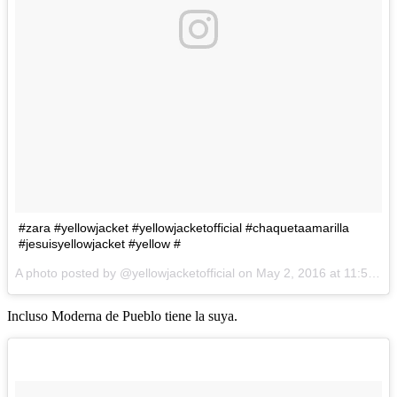
#zara #yellowjacket #yellowjacketofficial #chaquetaamarilla
#jesuisyellowjacket #yellow #
A photo posted by @yellowjacketofficial on
May 2, 2016 at 11:59am PDT
Incluso Moderna de Pueblo tiene la suya.