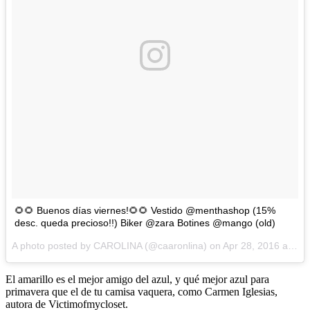
🌻🌻 Buenos días viernes!🌻🌻 Vestido @menthashop (15%
desc. queda precioso!!) Biker @zara Botines @mango (old)
A photo posted by CAROLINA (@caaronlina) on
Apr 28, 2016 at 11:49pm PDT
El amarillo es el mejor amigo del azul, y qué mejor azul para
primavera que el de tu camisa vaquera, como Carmen Iglesias,
autora de Victimofmycloset.