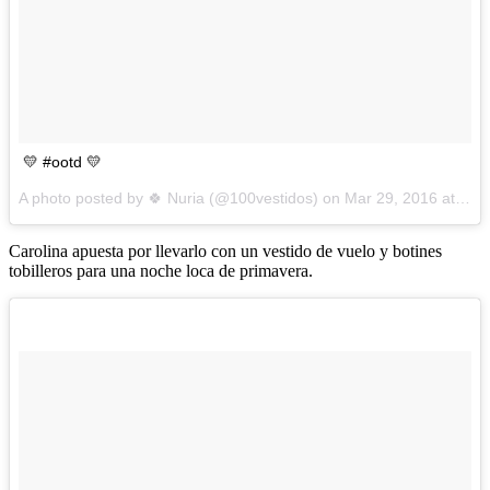
💛 #ootd 💛
A photo posted by 🍀 Nuria (@100vestidos) on
Mar 29, 2016 at 5:43am PDT
Carolina apuesta por llevarlo con un vestido de vuelo y botines
tobilleros para una noche loca de primavera.