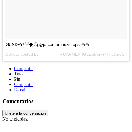
SUNDAY! ☔️🌪🤔 @pacomartinezshops 👜👜
A photo posted by ⠀⠀⠀⠀⠀⠀⠀• CARMEN IGLESIAS• (@victimofmycloset) on
Compartir
Tweet
Pin
Compartir
E-mail
Comentarios
Únete a la conversación
No te pierdas...