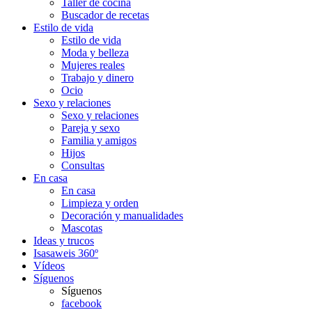
Taller de cocina
Buscador de recetas
Estilo de vida
Estilo de vida
Moda y belleza
Mujeres reales
Trabajo y dinero
Ocio
Sexo y relaciones
Sexo y relaciones
Pareja y sexo
Familia y amigos
Hijos
Consultas
En casa
En casa
Limpieza y orden
Decoración y manualidades
Mascotas
Ideas y trucos
Isasaweis 360º
Vídeos
Síguenos
Síguenos
facebook