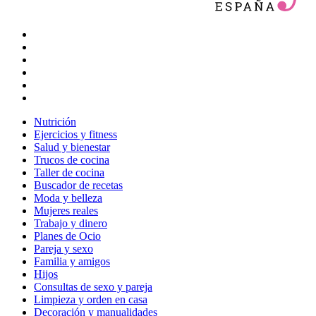
Nutrición
Ejercicios y fitness
Salud y bienestar
Trucos de cocina
Taller de cocina
Buscador de recetas
Moda y belleza
Mujeres reales
Trabajo y dinero
Planes de Ocio
Pareja y sexo
Familia y amigos
Hijos
Consultas de sexo y pareja
Limpieza y orden en casa
Decoración y manualidades