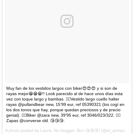
Muy fan de los vestidos largos con biker😍😍😍 y si son de
rayas mejor😁😁😁!! Look parecido al de hace unos días esta
vez con toque largo y bambas. 👉🏼Vestido largo cuello halter
rayas @pullandbear new, 15'99 eur, ref 05390321 (los cogí en
los dos tonos que hay, porque quedan preciosos y de precio
genial). 👉🏼Biker @zara new, 39'95 eur, ref 3046/023/322. 👉🏼
Zapas @converse old. 😘😘😘.
A photo posted by Laura, No blogger, Bcn 😘😘😘! (@el_armario_de_laura) on