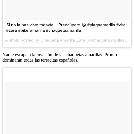
Si no la has visto todavía... Preocúpate 😂 #plagaamarilla #viral
#zara #bikeramarilla #chaquetaamarilla
A photo posted by Chaqueta Amarilla Zara (@chaquetamarillazara) on
Nadie escapa a la invasión de las chaquetas amarillas. Pronto
dominarán todas las terracitas españolas.