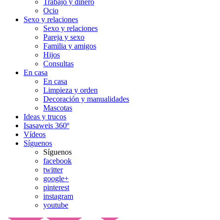
Trabajo y dinero
Ocio
Sexo y relaciones
Sexo y relaciones
Pareja y sexo
Familia y amigos
Hijos
Consultas
En casa
En casa
Limpieza y orden
Decoración y manualidades
Mascotas
Ideas y trucos
Isasaweis 360º
Vídeos
Síguenos
Síguenos
facebook
twitter
google+
pinterest
instagram
youtube