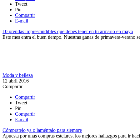
Tweet
Pin
Compartir
E-mail
10 prendas imprescindibles que debes tener en tu armario en mayo
Este mes entra el buen tiempo. Nuestras ganas de primavera-verano se d
Moda y belleza
12 abril 2016
Compartir
Compartir
Tweet
Pin
Compartir
E-mail
Cómpratelo ya o laméntalo para siempre
Apuesta por unas compras estelares, los mejores hallazgos para ir hac