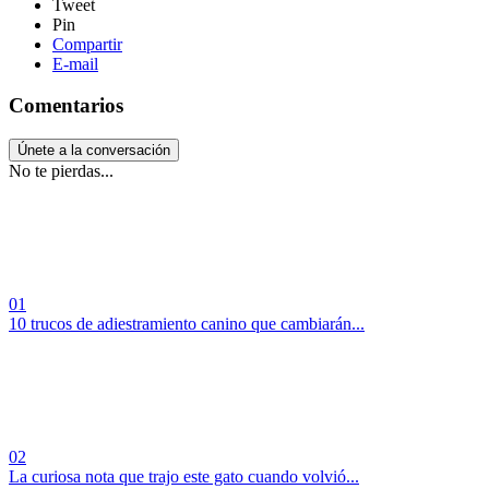
Tweet
Pin
Compartir
E-mail
Comentarios
Únete a la conversación
No te pierdas...
01
10 trucos de adiestramiento canino que cambiarán...
02
La curiosa nota que trajo este gato cuando volvió...