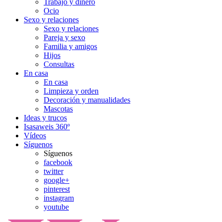
Trabajo y dinero
Ocio
Sexo y relaciones
Sexo y relaciones
Pareja y sexo
Familia y amigos
Hijos
Consultas
En casa
En casa
Limpieza y orden
Decoración y manualidades
Mascotas
Ideas y trucos
Isasaweis 360º
Vídeos
Síguenos
Síguenos
facebook
twitter
google+
pinterest
instagram
youtube