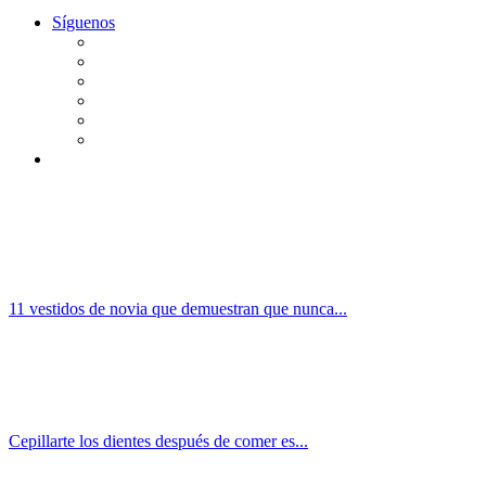
Síguenos
11 vestidos de novia que demuestran que nunca...
Cepillarte los dientes después de comer es...