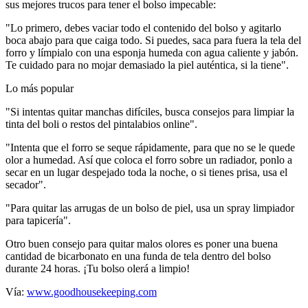
sus mejores trucos para tener el bolso impecable:
"Lo primero, debes vaciar todo el contenido del bolso y agitarlo
boca abajo para que caiga todo. Si puedes, saca para fuera la tela del
forro y límpialo con una esponja humeda con agua caliente y jabón.
Te cuidado para no mojar demasiado la piel auténtica, si la tiene".
Lo más popular
"Si intentas quitar manchas difíciles, busca consejos para limpiar la
tinta del boli o restos del pintalabios online".
"Intenta que el forro se seque rápidamente, para que no se le quede
olor a humedad. Así que coloca el forro sobre un radiador, ponlo a
secar en un lugar despejado toda la noche, o si tienes prisa, usa el
secador".
"Para quitar las arrugas de un bolso de piel, usa un spray limpiador
para tapicería".
Otro buen consejo para quitar malos olores es poner una buena
cantidad de bicarbonato en una funda de tela dentro del bolso
durante 24 horas. ¡Tu bolso olerá a limpio!
Vía:
www.goodhousekeeping.com