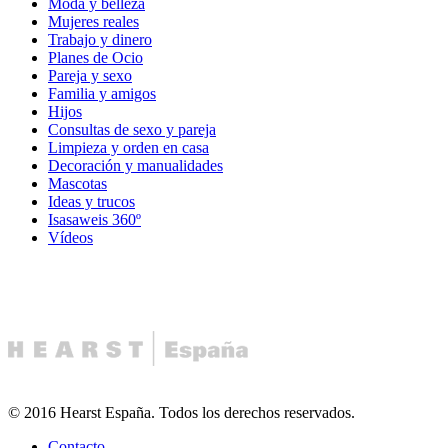
Moda y belleza
Mujeres reales
Trabajo y dinero
Planes de Ocio
Pareja y sexo
Familia y amigos
Hijos
Consultas de sexo y pareja
Limpieza y orden en casa
Decoración y manualidades
Mascotas
Ideas y trucos
Isasaweis 360º
Vídeos
© 2016 Hearst España. Todos los derechos reservados.
Contacto