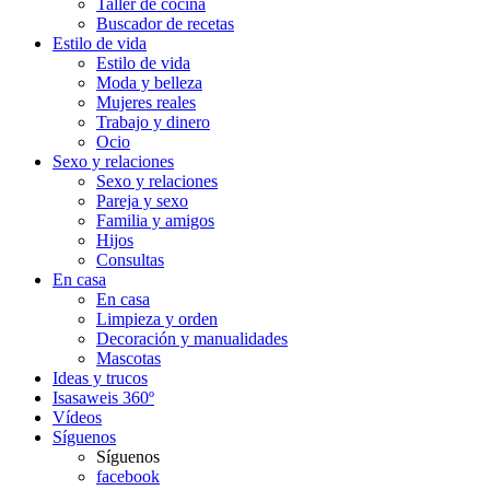
Taller de cocina
Buscador de recetas
Estilo de vida
Estilo de vida
Moda y belleza
Mujeres reales
Trabajo y dinero
Ocio
Sexo y relaciones
Sexo y relaciones
Pareja y sexo
Familia y amigos
Hijos
Consultas
En casa
En casa
Limpieza y orden
Decoración y manualidades
Mascotas
Ideas y trucos
Isasaweis 360º
Vídeos
Síguenos
Síguenos
facebook