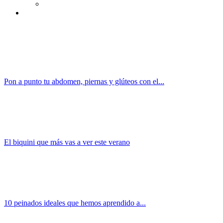
Pon a punto tu abdomen, piernas y glúteos con el...
El biquini que más vas a ver este verano
10 peinados ideales que hemos aprendido a...