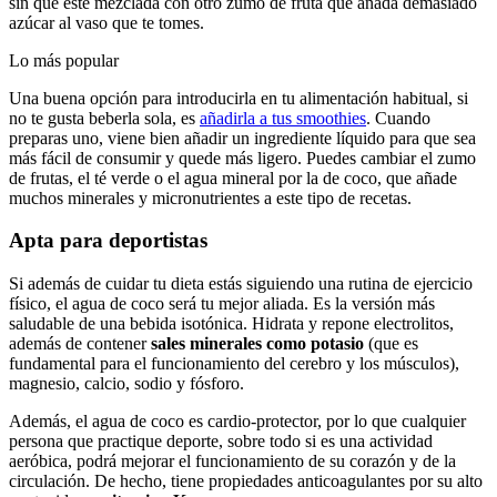
sin que esté mezclada con otro zumo de fruta que añada demasiado
azúcar al vaso que te tomes.
Lo más popular
Una buena opción para introducirla en tu alimentación habitual, si
no te gusta beberla sola, es
añadirla a tus smoothies
. Cuando
preparas uno, viene bien añadir un ingrediente líquido para que sea
más fácil de consumir y quede más ligero. Puedes cambiar el zumo
de frutas, el té verde o el agua mineral por la de coco, que añade
muchos minerales y micronutrientes a este tipo de recetas.
Apta para deportistas
Si además de cuidar tu dieta estás siguiendo una rutina de ejercicio
físico, el agua de coco será tu mejor aliada. Es la versión más
saludable de una bebida isotónica. Hidrata y repone electrolitos,
además de contener
sales minerales como potasio
(que es
fundamental para el funcionamiento del cerebro y los músculos),
magnesio, calcio, sodio y fósforo.
Además, el agua de coco es cardio-protector, por lo que cualquier
persona que practique deporte, sobre todo si es una actividad
aeróbica, podrá mejorar el funcionamiento de su corazón y de la
circulación. De hecho, tiene propiedades anticoagulantes por su alto