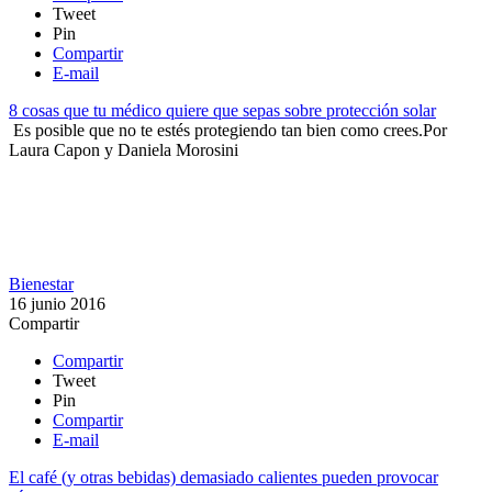
Tweet
Pin
Compartir
E-mail
​8 cosas que tu médico quiere que sepas sobre protección solar
​ Es posible que no te estés protegiendo tan bien como crees.​
Por
Laura Capon y Daniela Morosini
Bienestar
16 junio 2016
Compartir
Compartir
Tweet
Pin
Compartir
E-mail
El café (y otras bebidas) demasiado calientes pueden provocar