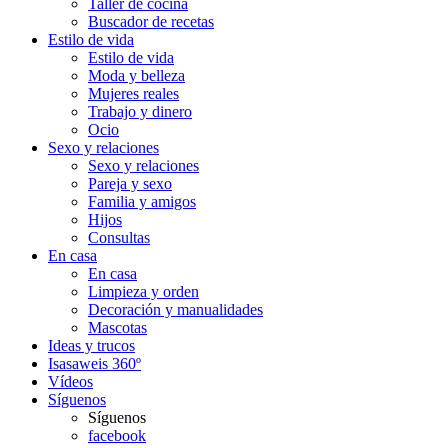
Taller de cocina
Buscador de recetas
Estilo de vida
Estilo de vida
Moda y belleza
Mujeres reales
Trabajo y dinero
Ocio
Sexo y relaciones
Sexo y relaciones
Pareja y sexo
Familia y amigos
Hijos
Consultas
En casa
En casa
Limpieza y orden
Decoración y manualidades
Mascotas
Ideas y trucos
Isasaweis 360º
Vídeos
Síguenos
Síguenos
facebook