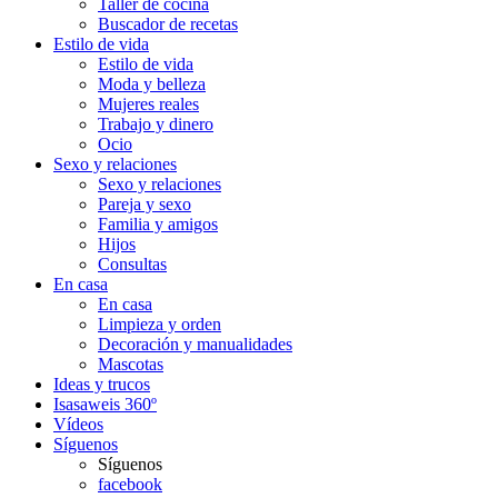
Taller de cocina
Buscador de recetas
Estilo de vida
Estilo de vida
Moda y belleza
Mujeres reales
Trabajo y dinero
Ocio
Sexo y relaciones
Sexo y relaciones
Pareja y sexo
Familia y amigos
Hijos
Consultas
En casa
En casa
Limpieza y orden
Decoración y manualidades
Mascotas
Ideas y trucos
Isasaweis 360º
Vídeos
Síguenos
Síguenos
facebook