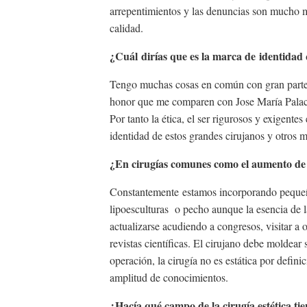
arrepentimientos y las denuncias son mucho má
calidad.
¿Cuál dirías que es la marca de identidad q
Tengo muchas cosas en común con gran parte d
honor que me comparen con Jose María Palací
Por tanto la ética, el ser rigurosos y exigente
identidad de estos grandes cirujanos y otros
¿En cirugías comunes como el aumento de s
Constantemente estamos incorporando pequeñas
lipoesculturas o pecho aunque la esencia de 
actualizarse acudiendo a congresos, visitar a o
revistas científicas. El cirujano debe moldear
operación, la cirugía no es estática por defini
amplitud de conocimientos.
¿Hacía qué campo de la cirugía estética tie