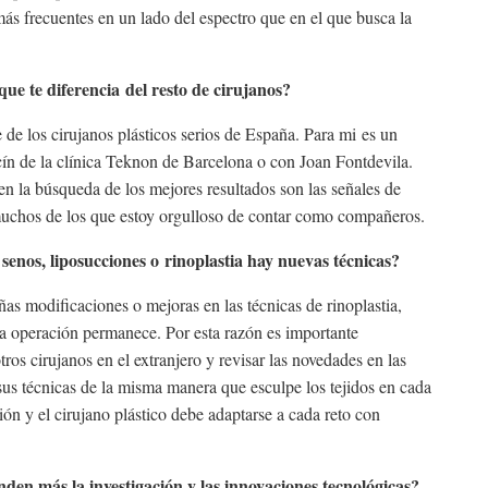
s frecuentes en un lado del espectro que en el que busca la
ue te diferencia del resto de cirujanos?
e los cirujanos plásticos serios de España. Para mi es un
n de la clínica Teknon de Barcelona o con Joan Fontdevila.
s en la búsqueda de los mejores resultados son las señales de
 muchos de los que estoy orgulloso de contar como compañeros.
enos, liposucciones o rinoplastia hay nuevas técnicas?
 modificaciones o mejoras en las técnicas de rinoplastia,
la operación permanece. Por esta razón es importante
tros cirujanos en el extranjero y revisar las novedades en las
 sus técnicas de la misma manera que esculpe los tejidos en cada
ción y el cirujano plástico debe adaptarse a cada reto con
nden más la investigación y las innovaciones tecnológicas?