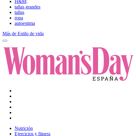
H&M;
tallas grandes
tallas
ropa
autoestima
Más de Estilo de vida
Nutrición
Ejercicios y fitness