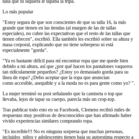
talla que ni siquiera le tapaba la tripa.
Lo más popular
"Estoy segura de que son conscientes de que su talla 16, la más
grande que tienen en las tiendas (al margen de las de tallas
especiales), no cubre las expectativas que el resto de las tallas que
tienen ofrecen", escribió.
Ella también les escribió sobre su altura y
masa corporal, explicando que no tiene sobrepeso ni está
especialmente "gorda".
"Ya es bastante difícil para mí encontrar ropa que me quede bien
debido a mi altura, así que ¿por qué hacen los pantalones vaqueros
tan ridículamente pequeños? ¿Estoy yo demasiado gorda para su
línea de ropa? ¿Debo aceptar que la ropa que anuncian
como accesible, asequible y a la moda no es para gente como yo? ".
La mujer terminó su post señalando que la camiseta o top que
llevaba, lejos de tapar su cuerpo, parecía más un crop-top.
Tras publicar todo esto en su Facebook, Clemens recibió miles de
respuestas muy positivas de desconocidos que han afirmado haber
vivido experiencias similares comprando ropa.
"Es increíble!!! No es ninguna sorpresa que muchas personas,
incluidos niños y adolescentes tienen baja su autoestima respecto a