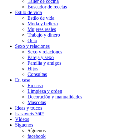
Taller de cocina
Buscador de recetas
Estilo de vida
Estilo de vida
Moda y belleza
Mujeres reales
Trabajo y dinero
Ocio
Sexo y relaciones
Sexo y relaciones
Pareja y sexo
Familia y amigos
Hijos
Consultas
En casa
En casa
Limpieza y orden
Decoración y manualidades
Mascotas
Ideas y trucos
Isasaweis 360º
Vídeos
Síguenos
Síguenos
facebook