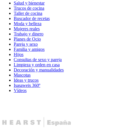
Salud y bienestar
Trucos de cocina
Taller de cocina
Buscador de recetas
Moda y belleza
Mujeres reales
Trabajo y dinero
Planes de Ocio
Pareja y sexo
Familia y amigos
Hijos
Consultas de sexo y pareja
Limpieza y orden en casa
Decoración y manualidades
Mascotas
Ideas y trucos
Isasaweis 360º
Vídeos