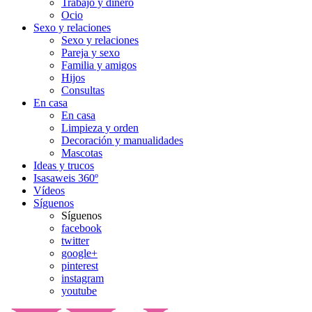
Trabajo y dinero
Ocio
Sexo y relaciones
Sexo y relaciones
Pareja y sexo
Familia y amigos
Hijos
Consultas
En casa
En casa
Limpieza y orden
Decoración y manualidades
Mascotas
Ideas y trucos
Isasaweis 360º
Vídeos
Síguenos
Síguenos
facebook
twitter
google+
pinterest
instagram
youtube