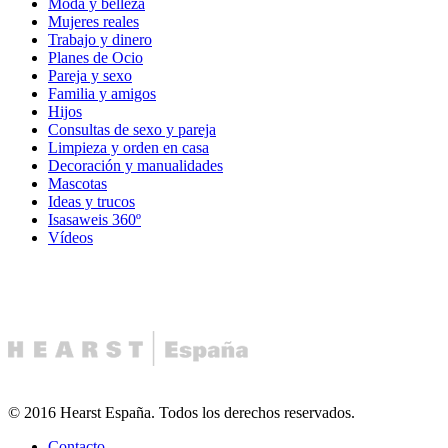
Moda y belleza
Mujeres reales
Trabajo y dinero
Planes de Ocio
Pareja y sexo
Familia y amigos
Hijos
Consultas de sexo y pareja
Limpieza y orden en casa
Decoración y manualidades
Mascotas
Ideas y trucos
Isasaweis 360º
Vídeos
© 2016 Hearst España. Todos los derechos reservados.
Contacto