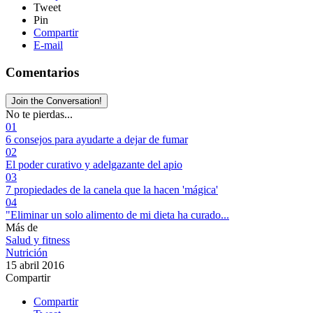
Tweet
Pin
Compartir
E-mail
Comentarios
Join the Conversation!
No te pierdas...
01
6 consejos para ayudarte a dejar de fumar
02
El poder curativo y adelgazante del apio
03
7 propiedades de la canela que la hacen 'mágica'
04
"Eliminar un solo alimento de mi dieta ha curado...
Más de
Salud y fitness
Nutrición
15 abril 2016
Compartir
Compartir