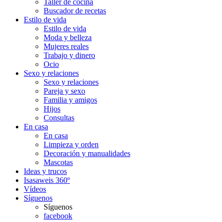
Taller de cocina
Buscador de recetas
Estilo de vida
Estilo de vida
Moda y belleza
Mujeres reales
Trabajo y dinero
Ocio
Sexo y relaciones
Sexo y relaciones
Pareja y sexo
Familia y amigos
Hijos
Consultas
En casa
En casa
Limpieza y orden
Decoración y manualidades
Mascotas
Ideas y trucos
Isasaweis 360º
Vídeos
Síguenos
Síguenos
facebook