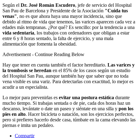
Según el
Dr. José Román Escudero
, jefe de servicio del Hospital
San Pau de Barcelona y Presidente de la Asociación
"Cuida tus
venas"
, no es que ahora haya una mayor incidencia, sino que
debido al ritmo de vida que tenemos, las varices aparecen cada vez a
edades más tempranas. ¿Por qué? Es sencillo: por la tendencia a una
vida sedentaria
, los trabajos con ordenadores que obligan a estar
entre 6 y 8 horas sentado, la falta de ejercicio, y una mala
alimentación que fomenta la obesidad.
Advertisement - Continue Reading Below
Hay que tener en cuenta también el factor hereditario.
Las varices y
la trombosis se heredan
en el 85% de los casos según un estudio
del Hospital San Pau, aunque también hay que saber que no toda
vena visible es una variz. Para detectarlas con exactitud, lo mejor es
acudir a un especialista.
Lo mejor para prevenirlas es
evitar una postura estática
durante
mucho tiempo. Si trabajas sentada o de pie, cada dos horas haz un
descanso, levántate o date un paseo y siéntate en una silla y
pon los
pies en alto
. Hacer bicicleta o natación, son los ejercicios perfectos,
pero si prefieres hacerlo desde casa, túmbate en la cama elevando las
piernas e imita un pedaleo.
Compartir