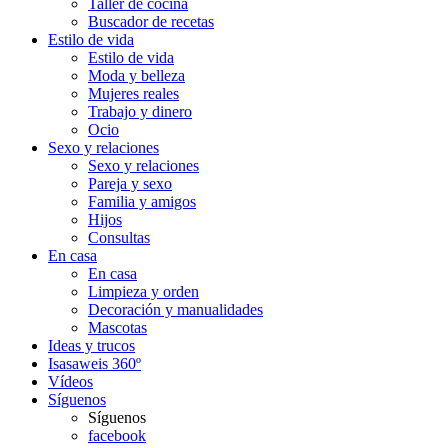
Taller de cocina
Buscador de recetas
Estilo de vida
Estilo de vida
Moda y belleza
Mujeres reales
Trabajo y dinero
Ocio
Sexo y relaciones
Sexo y relaciones
Pareja y sexo
Familia y amigos
Hijos
Consultas
En casa
En casa
Limpieza y orden
Decoración y manualidades
Mascotas
Ideas y trucos
Isasaweis 360º
Vídeos
Síguenos
Síguenos
facebook