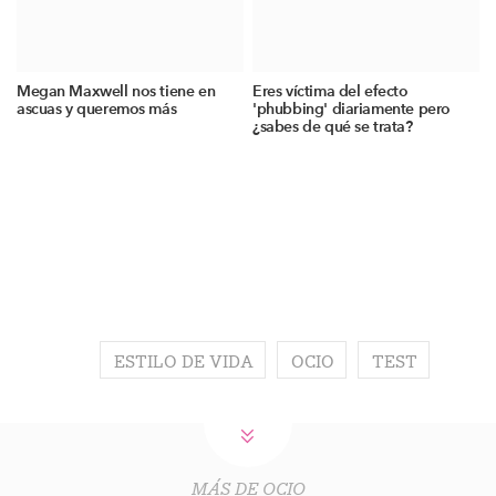
Megan Maxwell nos tiene en
Eres víctima del efecto
ascuas y queremos más
'phubbing' diariamente pero
¿sabes de qué se trata?
ESTILO DE VIDA
OCIO
TEST
MÁS DE OCIO