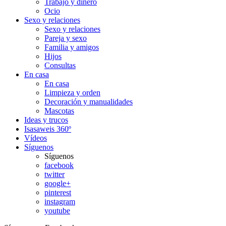
Trabajo y dinero
Ocio
Sexo y relaciones
Sexo y relaciones
Pareja y sexo
Familia y amigos
Hijos
Consultas
En casa
En casa
Limpieza y orden
Decoración y manualidades
Mascotas
Ideas y trucos
Isasaweis 360º
Vídeos
Síguenos
Síguenos
facebook
twitter
google+
pinterest
instagram
youtube