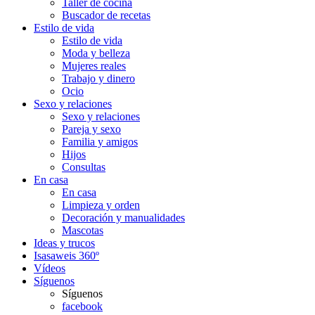
Taller de cocina
Buscador de recetas
Estilo de vida
Estilo de vida
Moda y belleza
Mujeres reales
Trabajo y dinero
Ocio
Sexo y relaciones
Sexo y relaciones
Pareja y sexo
Familia y amigos
Hijos
Consultas
En casa
En casa
Limpieza y orden
Decoración y manualidades
Mascotas
Ideas y trucos
Isasaweis 360º
Vídeos
Síguenos
Síguenos
facebook