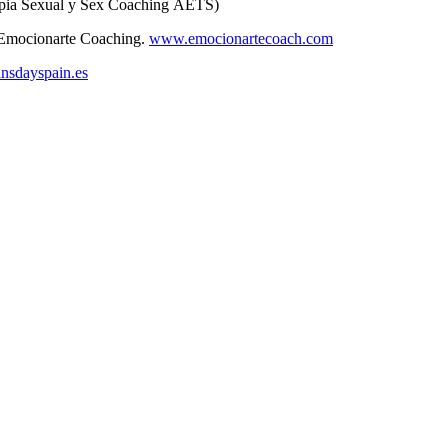
rapia Sexual y Sex Coaching AETS)
e Emocionarte Coaching.
www.emocionartecoach.com
sdayspain.es