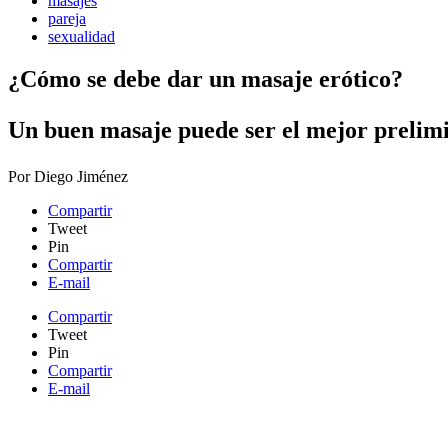
masajes
pareja
sexualidad
¿Cómo se debe dar un masaje erótico?
​Un buen masaje puede ser el mejor prelimi
Por
Diego Jiménez
Compartir
Tweet
Pin
Compartir
E-mail
Compartir
Tweet
Pin
Compartir
E-mail