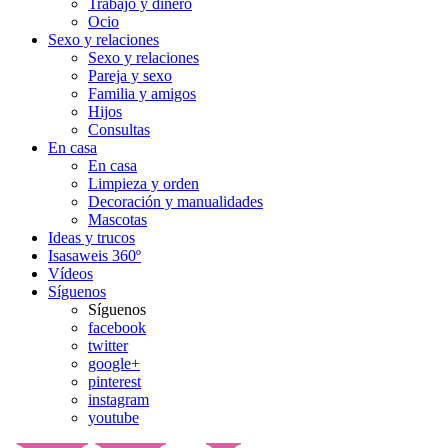
Trabajo y dinero
Ocio
Sexo y relaciones
Sexo y relaciones
Pareja y sexo
Familia y amigos
Hijos
Consultas
En casa
En casa
Limpieza y orden
Decoración y manualidades
Mascotas
Ideas y trucos
Isasaweis 360º
Vídeos
Síguenos
Síguenos
facebook
twitter
google+
pinterest
instagram
youtube