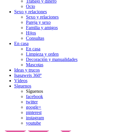
Trabajo y dinero
Ocio
Sexo y relaciones
Sexo y relaciones
Pareja y sexo
Familia y amigos
Hijos
Consultas
En casa
En casa
Limpieza y orden
Decoración y manualidades
Mascotas
Ideas y trucos
Isasaweis 360º
Vídeos
Síguenos
Síguenos
facebook
twitter
google+
pinterest
instagram
youtube