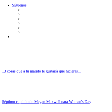
Síguenos
13 cosas que a tu marido le gustaría que hicieras...
Séptimo capítulo de Megan Maxwell para Woman's Day