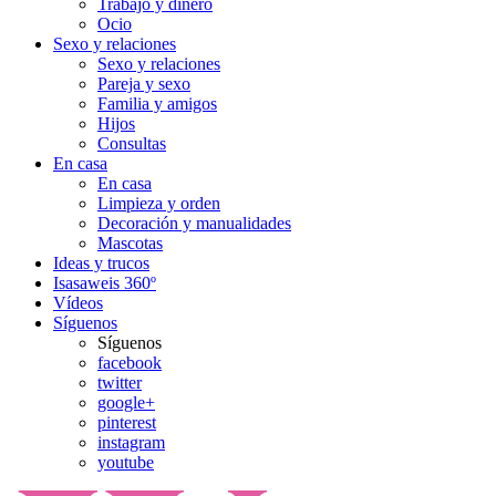
Trabajo y dinero
Ocio
Sexo y relaciones
Sexo y relaciones
Pareja y sexo
Familia y amigos
Hijos
Consultas
En casa
En casa
Limpieza y orden
Decoración y manualidades
Mascotas
Ideas y trucos
Isasaweis 360º
Vídeos
Síguenos
Síguenos
facebook
twitter
google+
pinterest
instagram
youtube