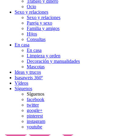
Trabajo y dinero
Ocio
Sexo y relaciones
Sexo y relaciones
Pareja y sexo
Familia y amigos
Hijos
Consultas
En casa
En casa
Limpieza y orden
Decoración y manualidades
Mascotas
Ideas y trucos
Isasaweis 360º
Vídeos
Síguenos
Síguenos
facebook
twitter
google+
pinterest
instagram
youtube