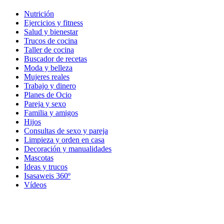
Nutrición
Ejercicios y fitness
Salud y bienestar
Trucos de cocina
Taller de cocina
Buscador de recetas
Moda y belleza
Mujeres reales
Trabajo y dinero
Planes de Ocio
Pareja y sexo
Familia y amigos
Hijos
Consultas de sexo y pareja
Limpieza y orden en casa
Decoración y manualidades
Mascotas
Ideas y trucos
Isasaweis 360º
Vídeos