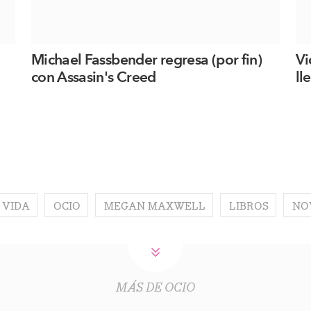
Michael Fassbender regresa (por fin)
Vi
con Assasin's Creed
ll
 VIDA
OCIO
MEGAN MAXWELL
LIBROS
NO
MÁS DE OCIO