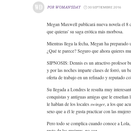
30 SEPTIEMBRE 2016
POR
WOMAN'SDAY
Megan Maxwell publicará nueva novela el 8 de
que quieras' su saga erótica más morbosa.
Mientras llega la fecha, Megan ha preparado u
¿Qué te parece? Seguro que ahora quieres mu
SIPNOSIS: Dennis es un atractivo profesor bra
y por las noches imparte clases de forró, un b
oferta de trabajo en un refinado y reputado col
Su llegada a Londres le resulta muy interesan
conquistas y antiguas amigas que le enseñan 
le hablan de los locales
swinger
, a los que acu
sexo que a él le gusta practicar con las mujere
Pero todo se complica cuando conoce a Lola, 
resto de las mujeres, no cae