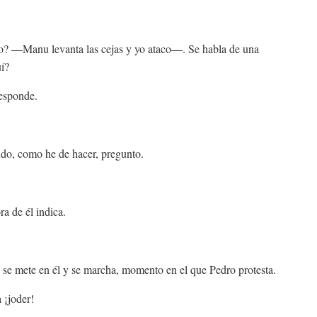
do? —Manu levanta las cejas y yo ataco—. Se habla de una
í?
esponde.
endo, como he de hacer, pregunto.
a de él indica.
, se mete en él y se marcha, momento en el que Pedro protesta.
 ¡joder!