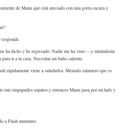
sonriente de Manu que está ataviado con una gorra oscura y
uí?
y responde.
o me ha dicho y he regresado. Nadie me ha visto —y mirándome
para ir a tu casa. Necesitas un baño caliente.
ash rápidamente viene a saludarlos. Menudo zalamero que es
to mis empapados zapatos y entonces Manu pasa por mi lado y
ndo a Flash murmuro.