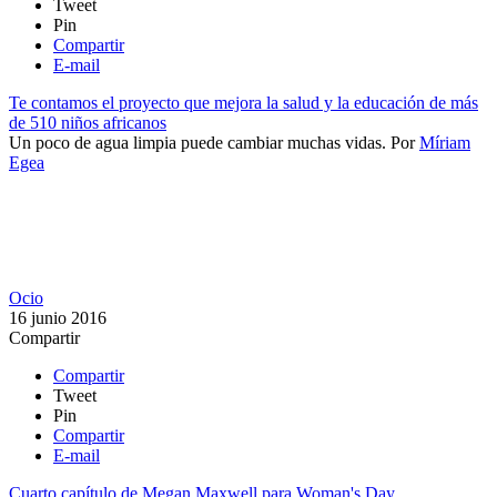
Tweet
Pin
Compartir
E-mail
Te contamos el proyecto que mejora la salud y la educación de más
de 510 niños africanos
​Un poco de agua limpia puede cambiar muchas vidas.
Por
Míriam
Egea
Ocio
16 junio 2016
Compartir
Compartir
Tweet
Pin
Compartir
E-mail
Cuarto capítulo de Megan Maxwell para Woman's Day