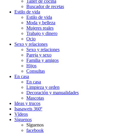
Taller de cocina
Buscador de recetas
Estilo de vida
Estilo de vida
Moda y belleza
Mujeres reales
Trabajo y dinero
Ocio
Sexo y relaciones
Sexo y relaciones
Pareja y sexo
Familia y amigos
Hijos
Consultas
En casa
En casa
Limpieza y orden
Decoración y manualidades
Mascotas
Ideas y trucos
Isasaweis 360º
Vídeos
Síguenos
Síguenos
facebook