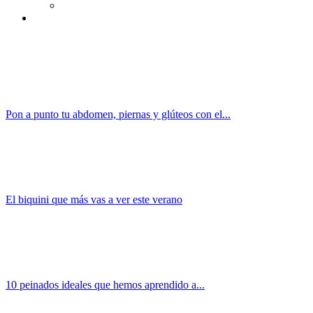
Pon a punto tu abdomen, piernas y glúteos con el...
El biquini que más vas a ver este verano
10 peinados ideales que hemos aprendido a...