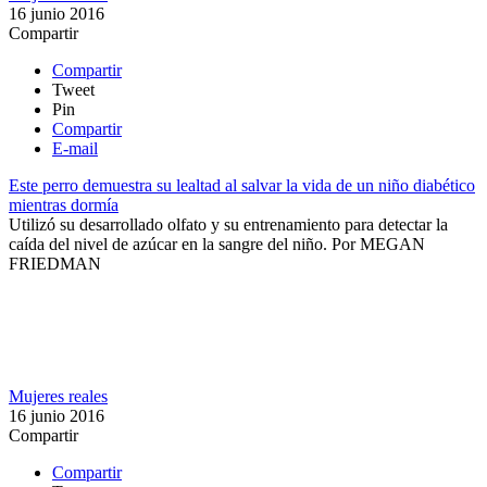
16 junio 2016
Compartir
Compartir
Tweet
Pin
Compartir
E-mail
Este perro demuestra su lealtad al salvar la vida de un niño diabético
mientras dormía
Utilizó su desarrollado olfato y su entrenamiento para detectar la
caída del nivel de azúcar en la sangre del niño. ​
Por
MEGAN
FRIEDMAN
Mujeres reales
16 junio 2016
Compartir
Compartir