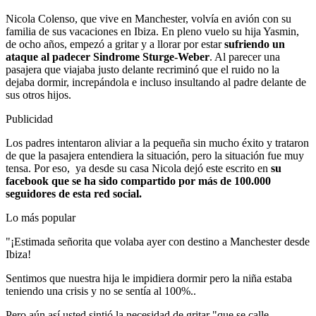
Nicola Colenso, que vive en Manchester, volvía en avión con su
familia de sus vacaciones en Ibiza. En pleno vuelo su hija Yasmin,
de ocho años, empezó a gritar y a llorar por estar
sufriendo un
ataque al padecer Sindrome Sturge-Weber
. Al parecer una
pasajera que viajaba justo delante recriminó que el ruido no la
dejaba dormir, increpándola e incluso insultando al padre delante de
sus otros hijos.
Publicidad
Los padres intentaron aliviar a la pequeña sin mucho éxito y trataron
de que la pasajera entendiera la situación, pero la situación fue muy
tensa. Por eso, ya desde su casa Nicola dejó este escrito en
su
facebook que se ha sido compartido por más de 100.000
seguidores de esta red social.
Lo más popular
"¡Estimada señorita que volaba ayer con destino a Manchester desde
Ibiza!
Sentimos que nuestra hija le impidiera dormir pero la niña estaba
teniendo una crisis y no se sentía al 100%..
Pero aún así usted sintió la necesidad de gritar "que se calle