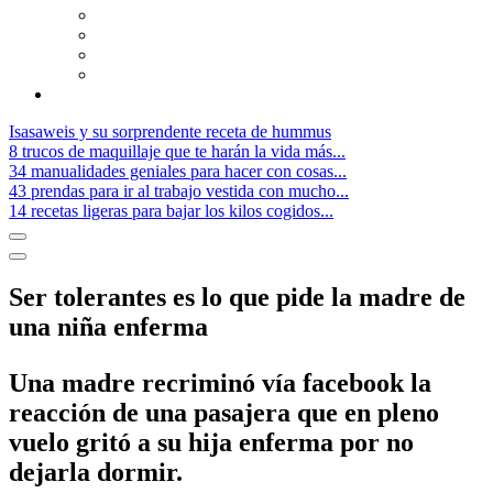
Isasaweis y su sorprendente receta de hummus
8 trucos de maquillaje que te harán la vida más...
34 manualidades geniales para hacer con cosas...
43 prendas para ir al trabajo vestida con mucho...
14 recetas ligeras para bajar los kilos cogidos...
Ser tolerantes es lo que pide la madre de
una niña enferma
Una madre recriminó vía facebook la
reacción de una pasajera que en pleno
vuelo gritó a su hija enferma por no
dejarla dormir.