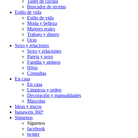
Taller de cocina
Buscador de recetas
Estilo de vida
Estilo de vida
Moda y belleza
Mujeres reales
Trabajo y dinero
Ocio
Sexo y relaciones
Sexo y relaciones
Pareja y sexo
Familia y amigos
Hijos
Consultas
En casa
En casa
Limpieza y orden
Decoración y manualidades
Mascotas
Ideas y trucos
Isasaweis 360º
Síguenos
Síguenos
facebook
twitter