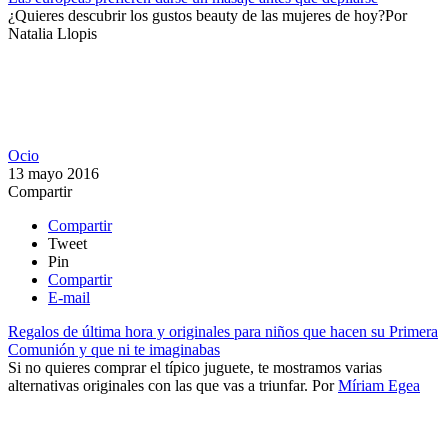
¿Quieres descubrir los gustos beauty de las mujeres de hoy?​
Por
Natalia Llopis
Ocio
13 mayo 2016
Compartir
Compartir
Tweet
Pin
Compartir
E-mail
Regalos de última hora y originales para niños que hacen su Primera
Comunión y que ni te imaginabas
Si no quieres comprar el típico juguete, te mostramos varias
alternativas originales con las que vas a triunfar.
Por
Míriam Egea