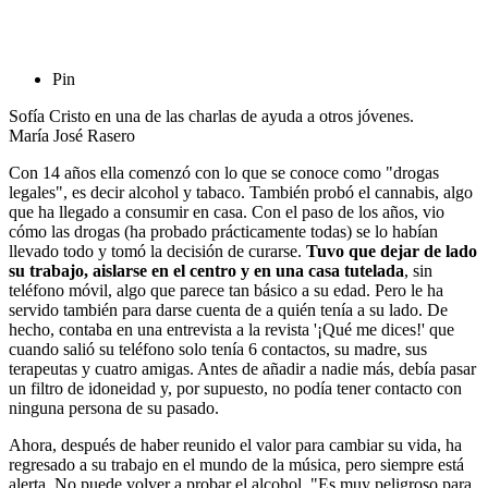
Pin
Sofía Cristo en una de las charlas de ayuda a otros jóvenes.
María José Rasero
Con 14 años ella comenzó con lo que se conoce como "drogas
legales", es decir alcohol y tabaco. También probó el cannabis, algo
que ha llegado a consumir en casa. Con el paso de los años, vio
cómo las drogas (ha probado prácticamente todas) se lo habían
llevado todo y tomó la decisión de curarse.
Tuvo que dejar de lado
su trabajo, aislarse en el centro y en una casa tutelada
, sin
teléfono móvil, algo que parece tan básico a su edad. Pero le ha
servido también para darse cuenta de a quién tenía a su lado. De
hecho, contaba en una entrevista a la revista '¡Qué me dices!' que
cuando salió su teléfono solo tenía 6 contactos, su madre, sus
terapeutas y cuatro amigas. Antes de añadir a nadie más, debía pasar
un filtro de idoneidad y, por supuesto, no podía tener contacto con
ninguna persona de su pasado.
Ahora, después de haber reunido el valor para cambiar su vida, ha
regresado a su trabajo en el mundo de la música, pero siempre está
alerta. No puede volver a probar el alcohol. "Es muy peligroso para