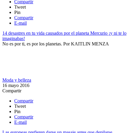
Compartir
Tweet
Pin
Compartir
E-mail
14 desastres en tu vida causados por el planeta Mercurio ¡y ni te lo
imaginabas!
No es por ti, es por los planetas.
Por
KAITLIN MENZA
Moda y belleza
16 mayo 2016
Compartir
Compartir
Tweet
Pin
Compartir
E-mail
Las europeas prefieren darse un masaje antes que depilarse