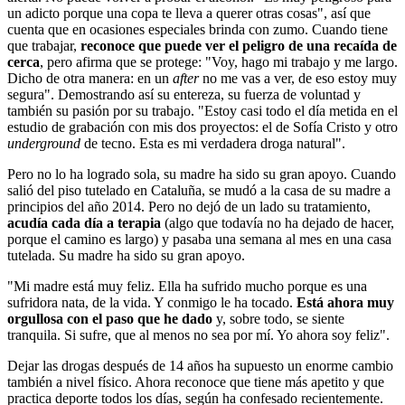
un adicto porque una copa te lleva a querer otras cosas", así que
cuenta que en ocasiones especiales brinda con zumo. Cuando tiene
que trabajar,
reconoce que puede ver el peligro de una recaída de
cerca
, pero afirma que se protege: "Voy, hago mi trabajo y me largo.
Dicho de otra manera: en un
after
no me vas a ver, de eso estoy muy
segura". Demostrando así su entereza, su fuerza de voluntad y
también su pasión por su trabajo. "Estoy casi todo el día metida en el
estudio de grabación con mis dos proyectos: el de Sofía Cristo y otro
underground
de tecno. Esta es mi verdadera droga natural".
Pero no lo ha logrado sola, su madre ha sido su gran apoyo. Cuando
salió del piso tutelado en Cataluña, se mudó a la casa de su madre a
principios del año 2014. Pero no dejó de un lado su tratamiento,
acudía cada día a terapia
(algo que todavía no ha dejado de hacer,
porque el camino es largo) y pasaba una semana al mes en una casa
tutelada. Su madre ha sido su gran apoyo.
"Mi madre está muy feliz. Ella ha sufrido mucho porque es una
sufridora nata, de la vida. Y conmigo le ha tocado.
Está ahora muy
orgullosa con el paso que he dado
y, sobre todo, se siente
tranquila. Si sufre, que al menos no sea por mí. Yo ahora soy feliz".
Dejar las drogas después de 14 años ha supuesto un enorme cambio
también a nivel físico. Ahora reconoce que tiene más apetito y que
practica deporte todos los días, según ha confesado recientemente.