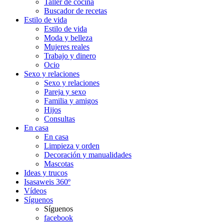
Taller de cocina
Buscador de recetas
Estilo de vida
Estilo de vida
Moda y belleza
Mujeres reales
Trabajo y dinero
Ocio
Sexo y relaciones
Sexo y relaciones
Pareja y sexo
Familia y amigos
Hijos
Consultas
En casa
En casa
Limpieza y orden
Decoración y manualidades
Mascotas
Ideas y trucos
Isasaweis 360º
Vídeos
Síguenos
Síguenos
facebook