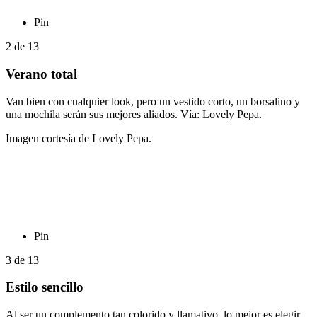
Pin
2
de
13
Verano total
Van bien con cualquier look, pero un vestido corto, un borsalino y
una mochila serán sus mejores aliados. Vía: Lovely Pepa.
Imagen cortesía de Lovely Pepa.
Pin
3
de
13
Estilo sencillo
Al ser un complemento tan colorido y llamativo, lo mejor es elegir