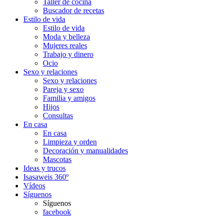
Taller de cocina
Buscador de recetas
Estilo de vida
Estilo de vida
Moda y belleza
Mujeres reales
Trabajo y dinero
Ocio
Sexo y relaciones
Sexo y relaciones
Pareja y sexo
Familia y amigos
Hijos
Consultas
En casa
En casa
Limpieza y orden
Decoración y manualidades
Mascotas
Ideas y trucos
Isasaweis 360º
Vídeos
Síguenos
Síguenos
facebook