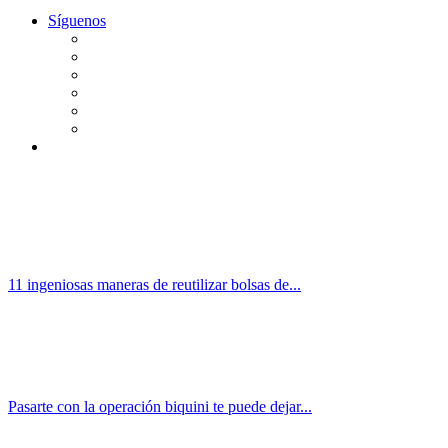
Síguenos
11 ingeniosas maneras de reutilizar bolsas de...
Pasarte con la operación biquini te puede dejar...