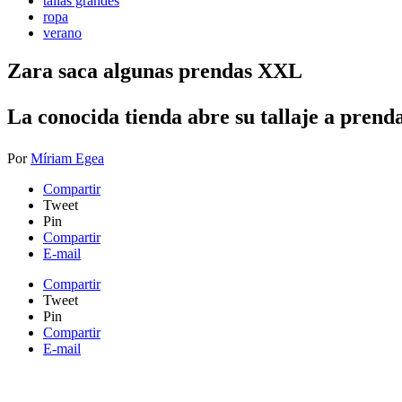
tallas grandes
ropa
verano
Zara saca algunas prendas XXL
​La conocida tienda abre su tallaje a prend
Por
Míriam Egea
Compartir
Tweet
Pin
Compartir
E-mail
Compartir
Tweet
Pin
Compartir
E-mail