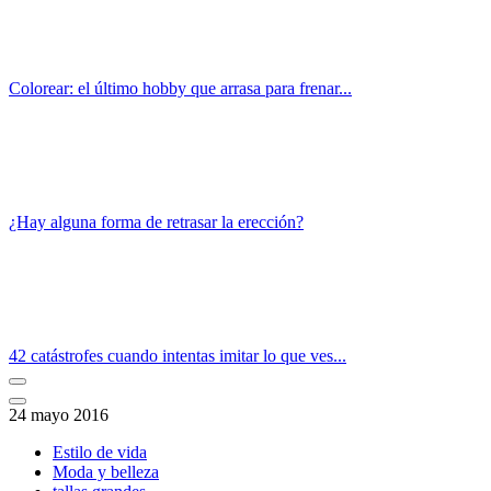
Colorear: el último hobby que arrasa para frenar...
¿Hay alguna forma de retrasar la erección?
42 catástrofes cuando intentas imitar lo que ves...
24 mayo 2016
Estilo de vida
Moda y belleza