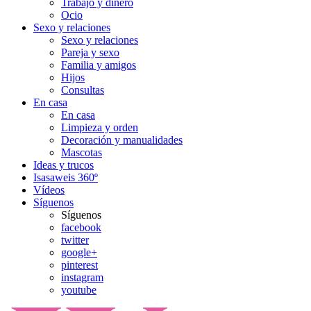
Trabajo y dinero
Ocio
Sexo y relaciones
Sexo y relaciones
Pareja y sexo
Familia y amigos
Hijos
Consultas
En casa
En casa
Limpieza y orden
Decoración y manualidades
Mascotas
Ideas y trucos
Isasaweis 360º
Vídeos
Síguenos
Síguenos
facebook
twitter
google+
pinterest
instagram
youtube