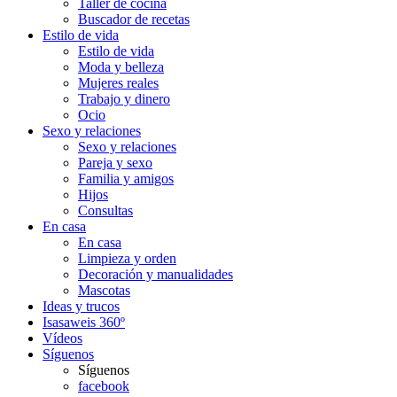
Taller de cocina
Buscador de recetas
Estilo de vida
Estilo de vida
Moda y belleza
Mujeres reales
Trabajo y dinero
Ocio
Sexo y relaciones
Sexo y relaciones
Pareja y sexo
Familia y amigos
Hijos
Consultas
En casa
En casa
Limpieza y orden
Decoración y manualidades
Mascotas
Ideas y trucos
Isasaweis 360º
Vídeos
Síguenos
Síguenos
facebook