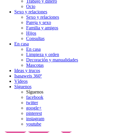
Trabajo y dinero
Ocio
Sexo y relaciones
Sexo y relaciones
Pareja y sexo
Familia y amigos
Hijos
Consultas
En casa
En casa
Limpieza y orden
Decoración y manualidades
Mascotas
Ideas y trucos
Isasaweis 360º
Vídeos
Síguenos
Síguenos
facebook
twitter
google+
pinterest
instagram
youtube