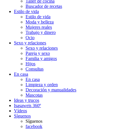
Taller de cocina
Buscador de recetas
Estilo de vida
Estilo de vida
Moda y belleza
Mujeres reales
Trabajo y dinero
Ocio
Sexo y relaciones
Sexo y relaciones
Pareja y sexo
Familia y amigos
Hijos
Consultas
En casa
En casa
Limpieza y orden
Decoración y manualidades
Mascotas
Ideas y trucos
Isasaweis 360º
Vídeos
Síguenos
Síguenos
facebook