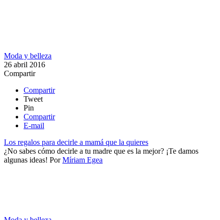
Moda y belleza
26 abril 2016
Compartir
Compartir
Tweet
Pin
Compartir
E-mail
Los regalos para decirle a mamá que la quieres
¿No sabes cómo decirle a tu madre que es la mejor? ¡Te damos
algunas ideas!
Por
Míriam Egea
Moda y belleza