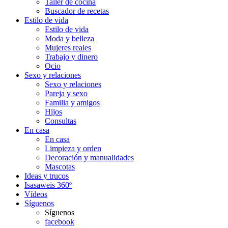
Taller de cocina
Buscador de recetas
Estilo de vida
Estilo de vida
Moda y belleza
Mujeres reales
Trabajo y dinero
Ocio
Sexo y relaciones
Sexo y relaciones
Pareja y sexo
Familia y amigos
Hijos
Consultas
En casa
En casa
Limpieza y orden
Decoración y manualidades
Mascotas
Ideas y trucos
Isasaweis 360º
Vídeos
Síguenos
Síguenos
facebook