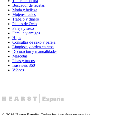
Taller de cocina
Buscador de recetas
Moda y belleza
Mujeres reales
Trabajo y dinero
Planes de Ocio
Pareja y sexo
Familia y amigos
Hijos
Consultas de sexo y pareja
Limpieza y orden en casa
Decoración y manualidades
Mascotas
Ideas y trucos
Isasaweis 360º
Vídeos
© 2016 Hearst España. Todos los derechos reservados.