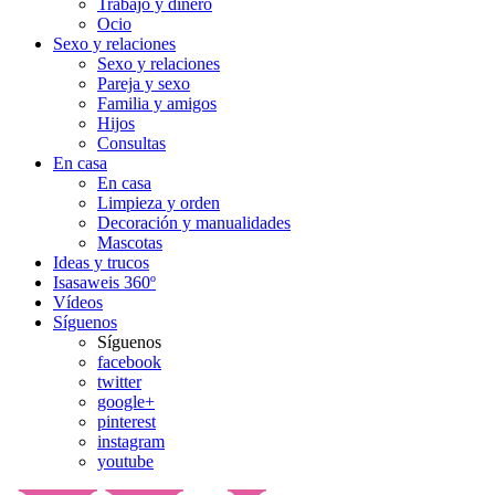
Trabajo y dinero
Ocio
Sexo y relaciones
Sexo y relaciones
Pareja y sexo
Familia y amigos
Hijos
Consultas
En casa
En casa
Limpieza y orden
Decoración y manualidades
Mascotas
Ideas y trucos
Isasaweis 360º
Vídeos
Síguenos
Síguenos
facebook
twitter
google+
pinterest
instagram
youtube