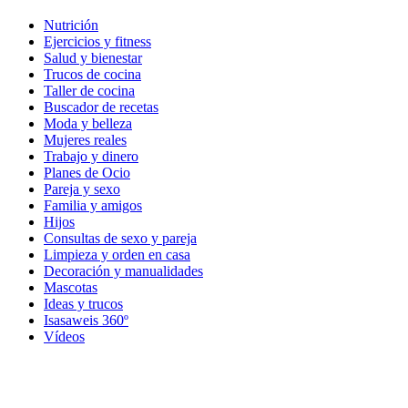
Nutrición
Ejercicios y fitness
Salud y bienestar
Trucos de cocina
Taller de cocina
Buscador de recetas
Moda y belleza
Mujeres reales
Trabajo y dinero
Planes de Ocio
Pareja y sexo
Familia y amigos
Hijos
Consultas de sexo y pareja
Limpieza y orden en casa
Decoración y manualidades
Mascotas
Ideas y trucos
Isasaweis 360º
Vídeos