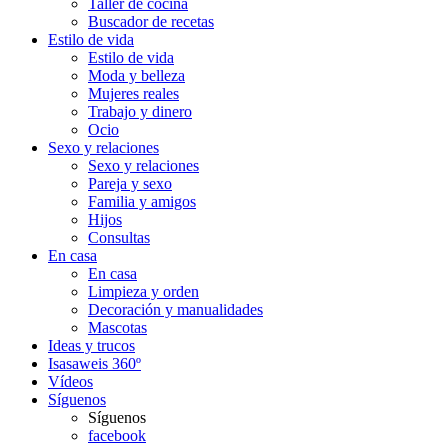
Taller de cocina
Buscador de recetas
Estilo de vida
Estilo de vida
Moda y belleza
Mujeres reales
Trabajo y dinero
Ocio
Sexo y relaciones
Sexo y relaciones
Pareja y sexo
Familia y amigos
Hijos
Consultas
En casa
En casa
Limpieza y orden
Decoración y manualidades
Mascotas
Ideas y trucos
Isasaweis 360º
Vídeos
Síguenos
Síguenos
facebook