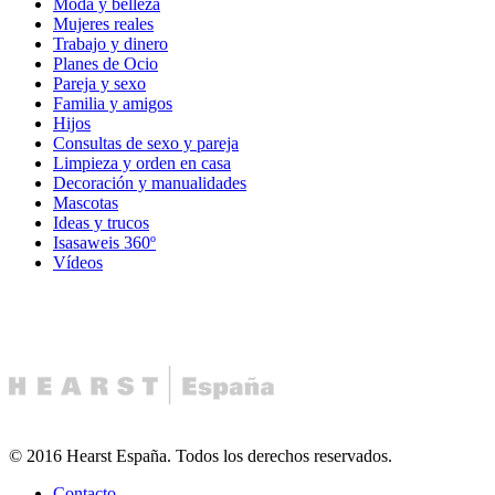
Moda y belleza
Mujeres reales
Trabajo y dinero
Planes de Ocio
Pareja y sexo
Familia y amigos
Hijos
Consultas de sexo y pareja
Limpieza y orden en casa
Decoración y manualidades
Mascotas
Ideas y trucos
Isasaweis 360º
Vídeos
© 2016 Hearst España. Todos los derechos reservados.
Contacto