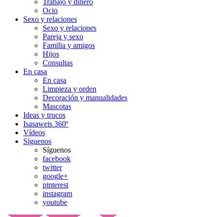
Trabajo y dinero
Ocio
Sexo y relaciones
Sexo y relaciones
Pareja y sexo
Familia y amigos
Hijos
Consultas
En casa
En casa
Limpieza y orden
Decoración y manualidades
Mascotas
Ideas y trucos
Isasaweis 360º
Vídeos
Síguenos
Síguenos
facebook
twitter
google+
pinterest
instagram
youtube