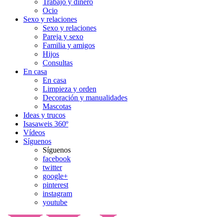
Trabajo y dinero
Ocio
Sexo y relaciones
Sexo y relaciones
Pareja y sexo
Familia y amigos
Hijos
Consultas
En casa
En casa
Limpieza y orden
Decoración y manualidades
Mascotas
Ideas y trucos
Isasaweis 360º
Vídeos
Síguenos
Síguenos
facebook
twitter
google+
pinterest
instagram
youtube