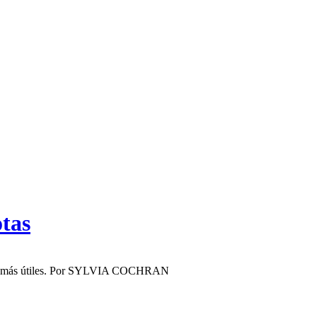
otas
ás útiles​.
Por
SYLVIA COCHRAN