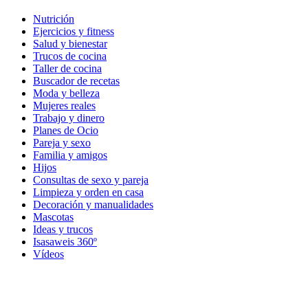
Nutrición
Ejercicios y fitness
Salud y bienestar
Trucos de cocina
Taller de cocina
Buscador de recetas
Moda y belleza
Mujeres reales
Trabajo y dinero
Planes de Ocio
Pareja y sexo
Familia y amigos
Hijos
Consultas de sexo y pareja
Limpieza y orden en casa
Decoración y manualidades
Mascotas
Ideas y trucos
Isasaweis 360º
Vídeos