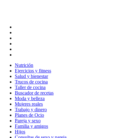
Nutrición
Ejercicios y fitness
Salud y bienestar
Trucos de cocina
Taller de cocina
Buscador de recetas
Moda y belleza
Mujeres reales
Trabajo y dinero
Planes de Ocio
Pareja y sexo
Familia y amigos
Hijos
Consultas de sexo y pareja