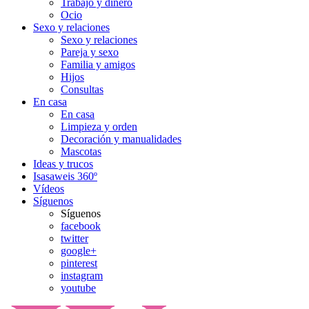
Trabajo y dinero
Ocio
Sexo y relaciones
Sexo y relaciones
Pareja y sexo
Familia y amigos
Hijos
Consultas
En casa
En casa
Limpieza y orden
Decoración y manualidades
Mascotas
Ideas y trucos
Isasaweis 360º
Vídeos
Síguenos
Síguenos
facebook
twitter
google+
pinterest
instagram
youtube