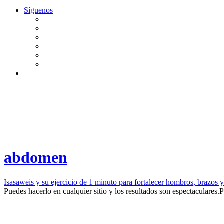
Síguenos
abdomen
Isasaweis y su ejercicio de 1 minuto para fortalecer hombros, brazos 
​Puedes hacerlo en cualquier sitio y los resultados son espectaculares.​
P