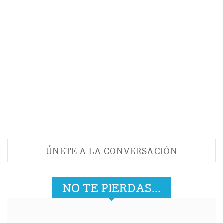
Tarta de maíz con pasas
Está comprobado que las uvas pasas son un alimento
reconstituyente y vigorizante, por eso si haces deporte
no deben faltar en tu dieta.
Aquí tienes la receta
ÚNETE A LA CONVERSACIÓN
NO TE PIERDAS...